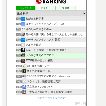
ランキング
ポイント
ブロ画
わがまま科学者
1位
ぱそろじすと・あっと・ざ・らぼ
2位
何のために生きるのか・・・
3位
美の処方箋『美』を通して一人ひとりが主役になる人生を叶える
4位
ダーリンはフランス人 in 韓国
5位
アルバラ日記
6位
Ａｍｉｅｓ哲学 〜世界観の創造〜
7位
うつ病な研究者のブログ
8位
STAP騒動の正しい解説
9位
BioTech ラボ・ノート
10位
サチコの実験にっき
11位
CROSS SECTION*BLOG：dance and …
12位
ドラマに学ぶ医療現場の真実
13位
前立腺癌といわれた・・
14位
「世界の存在証明」 無を理解する科学
15位
このカテゴリを全て表示
参加する