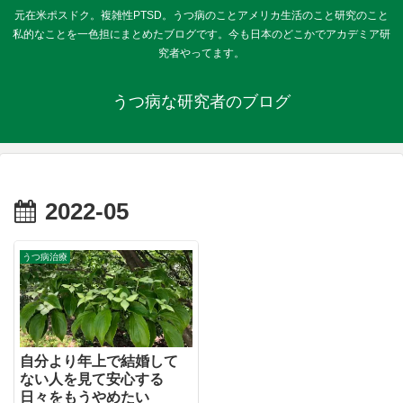
元在米ポスドク。複雑性PTSD。うつ病のことアメリカ生活のこと研究のこと
私的なことを一色担にまとめたブログです。今も日本のどこかでアカデミア研
究者やってます。
うつ病な研究者のブログ
2022-05
うつ病治療
自分より年上で結婚して
ない人を見て安心する
日々をもうやめたい