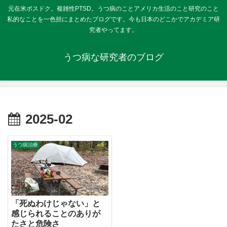
元在米ポスドク。複雑性PTSD。うつ病のことアメリカ生活のこと研究のこと
私的なことを一色担にまとめたブログです。今も日本のどこかでアカデミア研
究者やってます。
うつ病な研究者のブログ
2025-02
うつ病治療
「死ぬわけじゃない」と
感じられることのありが
たさと危険さ