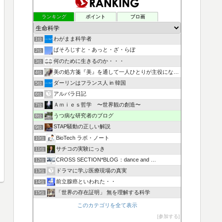
ランキング
ポイント
ブロ画
わがまま科学者
1位
ぱそろじすと・あっと・ざ・らぼ
2位
何のために生きるのか・・・
3位
美の処方箋『美』を通して一人ひとりが主役になる人生を叶える
4位
ダーリンはフランス人 in 韓国
5位
アルバラ日記
6位
Ａｍｉｅｓ哲学 〜世界観の創造〜
7位
うつ病な研究者のブログ
8位
STAP騒動の正しい解説
9位
BioTech ラボ・ノート
10位
サチコの実験にっき
11位
CROSS SECTION*BLOG：dance and …
12位
ドラマに学ぶ医療現場の真実
13位
前立腺癌といわれた・・
14位
「世界の存在証明」 無を理解する科学
15位
このカテゴリを全て表示
参加する