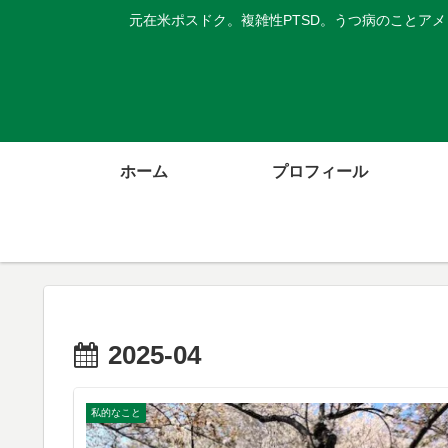
元在米ポスドク。複雑性PTSD。うつ病のことア
ホーム
プロフィール
2025-04
私的なこと