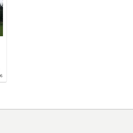
自
と
06