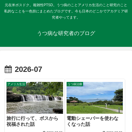
元在米ポスドク。複雑性PTSD。うつ病のことアメリカ生活のこと研究のこと
私的なことを一色担にまとめたブログです。今も日本のどこかでアカデミア研
究者やってます。
うつ病な研究者のブログ
2026-07
アメリカ生活
うつ病治療
旅行に行って、ボスから
電動シェーバーを使わな
祝福された話
くなった話