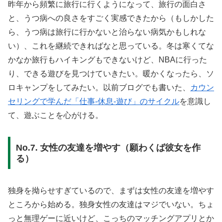
昨年から頻繁に旅行に行くようになって、旅行の面白さ
と、うつ病への良さをすごく実感できたから（もしかした
ら、うつ病は旅行に行かないと治らない病気かもしれな
い）、これを継続できればなと思っている。冬は寒くてな
かなか旅行もハイキングもできないけど、NBAに行った
り、できる遊びを見つけていきたい。暖かくなったら、ソ
ロキャンプをしてみたい。以前ブログでも書いた、
カウン
セリングで学んだ「仕事-休息-遊び」のサイクル
を意識し
て、遊ぶことを心がける。
No.7. 女性の友達を増やす（願わくば彼女を作
る）
独身を拗らせすぎているので、まずは女性の友達を増やす
ところから始める。独身女性の友達はマジでいない。ちょ
っと無理ゲーに近いけど、こっちのマッチングアプリとか