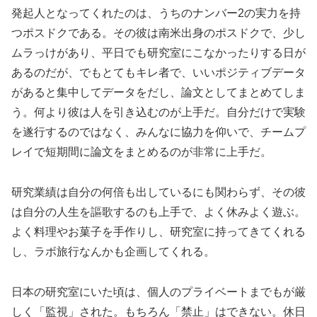
発起人となってくれたのは、うちのナンバー2の実力を持
つポスドクである。その彼は南米出身のポスドクで、少し
ムラっけがあり、平日でも研究室にこなかったりする日が
あるのだが、でもとてもキレ者で、いいポジティブデータ
があると集中してデータをだし、論文としてまとめてしま
う。何より彼は人を引き込むのが上手だ。自分だけで実験
を遂行するのではなく、みんなに協力を仰いで、チームプ
レイで短期間に論文をまとめるのが非常に上手だ。
研究業績は自分の何倍も出しているにも関わらず、その彼
は自分の人生を謳歌するのも上手で、よく休みよく遊ぶ。
よく料理やお菓子を手作りし、研究室に持ってきてくれる
し、ラボ旅行なんかも企画してくれる。
日本の研究室にいた頃は、個人のプライベートまでもが厳
しく「監視」された。もちろん「禁止」はできない。休日