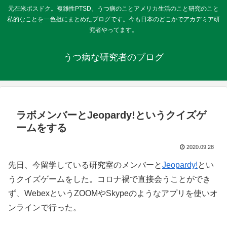
元在米ポスドク。複雑性PTSD。うつ病のことアメリカ生活のこと研究のこと
私的なことを一色担にまとめたブログです。今も日本のどこかでアカデミア研
究者やってます。
うつ病な研究者のブログ
ラボメンバーとJeopardy!というクイズゲ
ームをする
2020.09.28
先日、今留学している研究室のメンバーと
Jeopardy!
とい
うクイズゲームをした。コロナ禍で直接会うことができ
ず、WebexというZOOMやSkypeのようなアプリを使いオ
ンラインで行った。