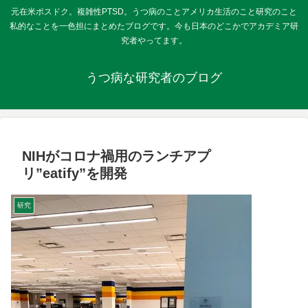
元在米ポスドク。複雑性PTSD。うつ病のことアメリカ生活のこと研究のこと
私的なことを一色担にまとめたブログです。今も日本のどこかでアカデミア研
究者やってます。
うつ病な研究者のブログ
NIHがコロナ禍用のランチアプ
リ”eatify”を開発
研究