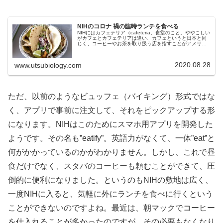
NIHのコロナ 禍の臨時ランチを食べる
NIHにはカフェテリア（cafeteria。食堂のこと。ややこしい
がカフェとカフェテリアは違い、カフェというと日本と同
じく、コーヒーやお茶を取り扱う店を指すことがアメリカ
でも一般的だが、カフェテリアとなると、コーヒー要素が
なぜか抜けてしまい...
2020.08.28
www.utsubiology.com
ただ、以前のようなビュッフェ（バイキング）形式ではな
く、アプリで事前に注文して、それをピックアップする形
になります。NIHはこのためにスマホ用アプリを開発した
ようです。その名も”eatify”。英語力がなくて、一体”eat”と
何がかかっているのかがわかりません。しかし、これで昼
食だけでなく、スタバのコーヒーも頼むことができて、圧
倒的に便利になりました。というのもNIHの敷地は広く、
一度NIHに入ると、気軽に外にランチを食べに行くという
ことができないのですよね。最近は、朝マックでコーヒー
を仕入れることが多かったのですが、その必要もなくなり