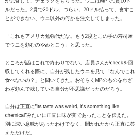
か完食して、チェックをもらった。ウニはMPで1貫10ド
ルだった。2貫で20ドル。つらい。20ドル払って、食すこ
とができない、ウニ以外の何かを注文してしまった。
「これもアメリカ勉強代だな。もう2度とこの手の寿司屋
でウニを頼むのやめとこう」と思った。
ところが話はこれで終わりでない。店員さんがcheckを回
収してくれる際に、自分が残したウニを見て「なんでこれ
食べないの？」と聞いてきた。おそらくMPのものをわざ
わざ頼んで残している自分が不思議だったのだろう。
自分は正直に”its taste was weird, it’s something like
chemical”みたいに正直に味が変であったことを伝えた。
別に深い意味があったわけでなく、聞かれたから正直に答
えただけだ。