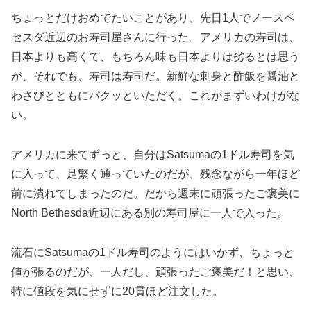
ちょっとだけおめでたいことがあり、先日1人でノースベ
セスダ近辺のお寿司屋さんに行った。アメリカの寿司は、
日本よりも高くて、もちろん味も日本よりは劣るとは思う
が、それでも、寿司は寿司だ。新鮮な刺身と酢飯を醤油と
わさびとともにパクッといただく。これがまずいわけがな
い。
アメリカに来てずっと、自分はSatsumaの1ドル寿司を気
に入って、足繁く通っていたのだが、残念ながら一年ほど
前に潰れてしまったのだ。だから週末に頑張ったご褒美に
North Bethesda近辺にある別の寿司屋に一人で入った。
流石にSatsumaの1ドル寿司のようにはいかず、ちょっと
値が張るのだが、一人だし、頑張ったご褒美だ！と思い、
特に値段を気にせずに20貫ほど注文した。