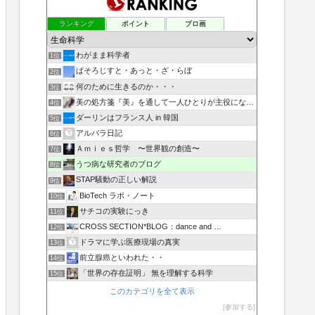
ランキング
ポイント
ブロ画
わがまま科学者
1位
ぱそろじすと・あっと・ざ・らぼ
2位
何のために生きるのか・・・
3位
美の処方箋『美』を通して一人ひとりが主役になる人生を叶える
4位
ダーリンはフランス人 in 韓国
5位
アルバラ日記
6位
Ａｍｉｅｓ哲学 〜世界観の創造〜
7位
うつ病な研究者のブログ
8位
STAP騒動の正しい解説
9位
BioTech ラボ・ノート
10位
サチコの実験にっき
11位
CROSS SECTION*BLOG：dance and …
12位
ドラマに学ぶ医療現場の真実
13位
前立腺癌といわれた・・
14位
「世界の存在証明」 無を理解する科学
15位
このカテゴリを全て表示
参加する