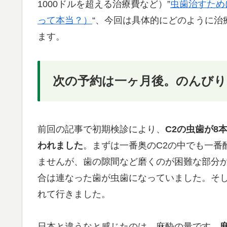
1000ドルを超える治療費など）”
虫歯治すため
って本当？）
“、今回は具体的にどのように治
ます。
次の予約は一ヶ月後。のんびり
前回の記事で初期検診により、
C2の虫歯が8
われました
。まずは一番奥のC2の中でも一番
ませんが、歯の隙間など磨くのが困難な部分
合は連なった歯が虫歯になっていました。そし
れて行きました。
日本と違うなと感じたのは、麻酔の量です。