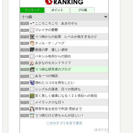
ランキング
ポイント
ブロ画
こころころころ あきのそら
145位
フレイヤの憂鬱
146位
うつ病からの起業 レベルが低すぎるけど
147位
ティル・ナ・ノーグ
148位
最後の夢 優しい虐待
149位
パキシル依存からの脱出
150位
あきなのセカンドライフ
151位
うつ病な研究者のブログ
152位
ある一つの物語
153位
壊れたココロを再生したい
154位
シングル介護者、日々の気持ち
155位
若く美しく健康になる！２１世紀への発信
156位
メイラックスな日々
157位
障害年金を自分で申請-受給まで
158位
うつ病だけど赤ちゃんがほしい！
159位
このカテゴリを全て表示
参加する