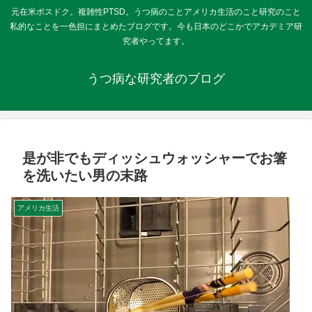
元在米ポスドク。複雑性PTSD。うつ病のことアメリカ生活のこと研究のこと
私的なことを一色担にまとめたブログです。今も日本のどこかでアカデミア研
究者やってます。
うつ病な研究者のブログ
是が非でもディッシュウォッシャーでお箸
を洗いたい男の末路
アメリカ生活