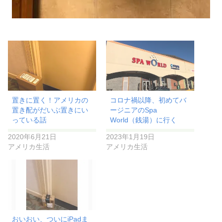
置きに置く！アメリカの
コロナ禍以降、初めてバ
置き配がだいぶ置きにい
ージニアのSpa
っている話
World（銭湯）に行く
2020年6月21日
2023年1月19日
アメリカ生活
アメリカ生活
おいおい、ついにiPadま