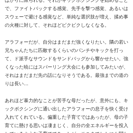
ばかりに限られる。それがキックボクシングを始めること
で、ファイトバックする感覚、先手を撃つ感覚、あるいは
スウェーで避ける感覚など、単純な選択肢が増え、揉め事
の火種に対して、それほどビクビクしなくなる。
アラフォーだが、自分はまだまだ強くなりたい。隣の若い
兄ちゃんたちに匹敵するくらいのパンチやキックを打っ
て、ド派手なサウンドをサンドバッグから響かせたい。強
くなった暁にはスパーリング大会にも参加してみたいが、
それはまだまだ先の話になりそうである。最強までの道の
りは長い…
あれほど暴力的なことが苦手な母だったが、意外にも、キ
ックボクシングに通い出したアラフォーの息子を快く受け
入れてくれている。偏重した子育てではあったが、母の子
育てに懸ける思いは凄まじく、自分の全エネルギーを投入