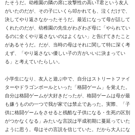
たそうだ。幼稚園の隣の席に攻撃性の高いT君という友人
がいたのだが、その子にいくら叩かれても、泣くだけで、
決してやり返さなかったそうだ。最近になって母が話して
くれたのだが、幼稚園の先生がわざわざ母に「やられてい
るのに全くやり返さないのはよくない」と告げてきたこと
があるそうだ。だが、当時の母はそれに関して特に深く考
えず、「やり返さない優しい子の方がいいに決まってい
る」と考えていたらしい。
小学生になり、友人と遊ぶ中で、自分はストリートファイ
ターやドラゴンボールといった「格闘ゲーム」を覚えた。
自分は格闘ゲームが大好きだったが、格闘ゲームは母が最
も嫌うものの一つで我が家では禁止であった。実際、「子
供に格闘ゲームをさせると残酷な子供になる・生死の区別
がつかなくなる」みたいな言説は平成初期に蔓延っていた
ように思う。母はその言説を信じていた。だから大人にな