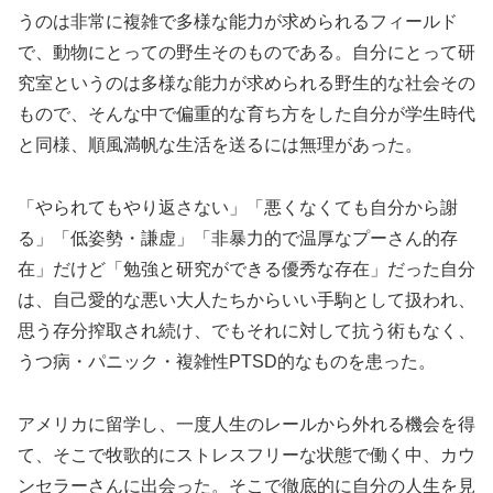
うのは非常に複雑で多様な能力が求められるフィールド
で、動物にとっての野生そのものである。自分にとって研
究室というのは多様な能力が求められる野生的な社会その
もので、そんな中で偏重的な育ち方をした自分が学生時代
と同様、順風満帆な生活を送るには無理があった。
「やられてもやり返さない」「悪くなくても自分から謝
る」「低姿勢・謙虚」「非暴力的で温厚なプーさん的存
在」だけど「勉強と研究ができる優秀な存在」だった自分
は、自己愛的な悪い大人たちからいい手駒として扱われ、
思う存分搾取され続け、でもそれに対して抗う術もなく、
うつ病・パニック・複雑性PTSD的なものを患った。
アメリカに留学し、一度人生のレールから外れる機会を得
て、そこで牧歌的にストレスフリーな状態で働く中、カウ
ンセラーさんに出会った。そこで徹底的に自分の人生を見