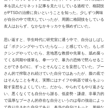
本を読んだりネット記事を見たりしている過程で、格闘技
がPTSDの治療に良いということを知った。少しずつ興味
が自分の中で増大していったが、周囲に格闘技をしている
友人はおらず、なかなかキッカケを掴めずにいた。
思い返すと、学生時代に研究室に通う中で、自分はしばし
ば「ボクシングやっていたらな…」と感じていた。もしボ
クシングやっていたら、意地悪な教授や先輩も、舐め腐っ
てくる同期や後輩も、拳一つで、暴力の恐怖で黙らせるこ
とができるのに、ずっとそんなことを妄想していた。プー
さん的で搾取され続けていた自分ではあったが、腹の底で
はそんなことを考え、実際にはナイフや鈍器で彼らをぶっ
殺す妄想をよくしていた。だから、やられてもやり返さな
い、悪くなくても自分から謝る、低姿勢・謙虚、非暴力的
で温厚なプーさん的存在な自分というのは母の強迫によっ
て作り出された自分であり、本当の自分はもっと、単純な