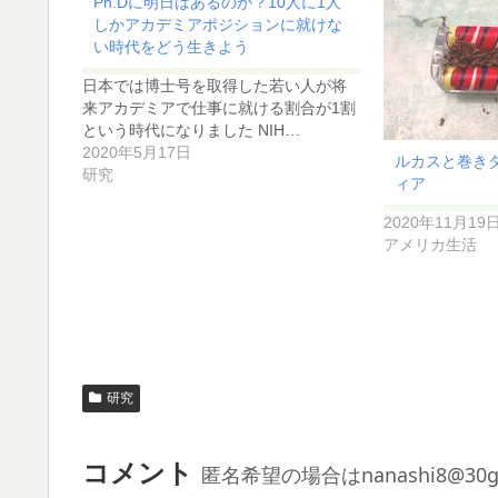
Ph.Dに明日はあるのか？10人に1人
しかアカデミアポジションに就けな
い時代をどう生きよう
日本では博士号を取得した若い人が将
来アカデミアで仕事に就ける割合が1割
という時代になりました NIH…
2020年5月17日
ルカスと巻き
研究
ィア
2020年11月19
アメリカ生活
研究
コメント
匿名希望の場合はnanashi8@3