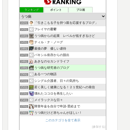
ランキング
ポイント
ブロ画
「引きこもる子を持つ親を応援するブログ」
142位
フレイヤの憂鬱
143位
うつ病からの起業 レベルが低すぎるけど
144位
ティル・ナ・ノーグ
145位
最後の夢 優しい虐待
146位
パキシル依存からの脱出
147位
あきなのセカンドライフ
148位
うつ病な研究者のブログ
149位
ある一つの物語
150位
シングル介護者、日々の気持ち
151位
若く美しく健康になる！２１世紀への発信
152位
壊れたココロを再生したい
153位
メイラックスな日々
154位
障害年金を自分で申請-受給まで
155位
うつ病だけど赤ちゃんがほしい！
156位
このカテゴリを全て表示
参加する