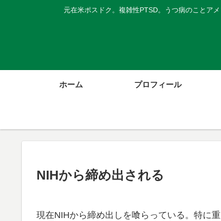
元在米ポスドク。複雑性PTSD。うつ病のことア
ホーム
プロフィール
NIHから締め出される
現在NIHから締め出しを喰らっている。特に