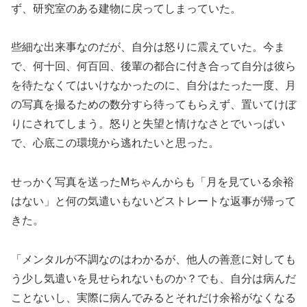
ず、研究室のある建物に戻ってしまっていた。
些細な出来事なのだが、自分は怒りに震えていた。今ま
で、何十回、何百回、後輩の都合に付き合って自分は彼ら
を待たなくてはいけなかったのに、自分はたった一度、月
の写真を撮るための数分すら待ってもらえず、置いてけぼ
りにされてしまう。怒りと失望と情けなさとでいっぱい
で、心底この環境から逃れたいと思った。
せっかく写真を送ったMちゃんからも「月を見ている余裕
はない」と何の気遣いもないどストレートな返事が帰って
きた。
「メンタルが不調なのはわかるが、他人の善意に対しても
う少し気遣いを見せられないものか？でも、自分は病んだ
ことないし、実際に病んでみるとそれだけ余裕がなくなる