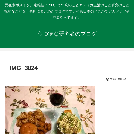
元在米ポスドク。複雑性PTSD。うつ病のことアメリカ生活のこと研究のこと
私的なことを一色担にまとめたブログです。今も日本のどこかでアカデミア研
究者やってます。
うつ病な研究者のブログ
IMG_3824
2020.08.24