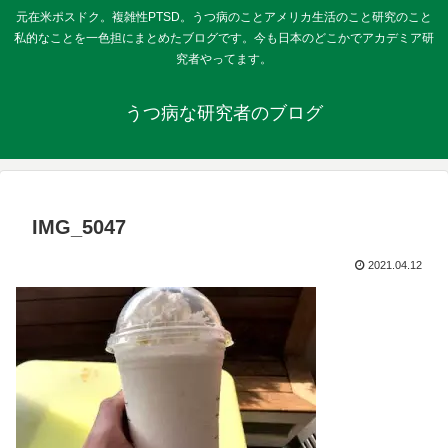
元在米ポスドク。複雑性PTSD。うつ病のことアメリカ生活のこと研究のこと
私的なことを一色担にまとめたブログです。今も日本のどこかでアカデミア研
究者やってます。
うつ病な研究者のブログ
IMG_5047
2021.04.12