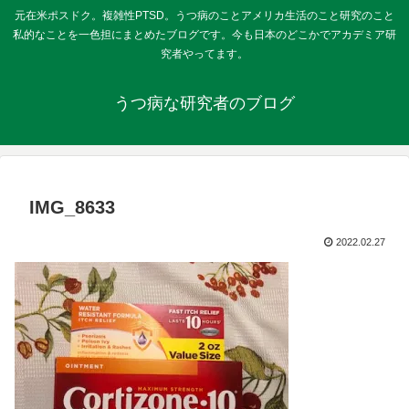
元在米ポスドク。複雑性PTSD。うつ病のことアメリカ生活のこと研究のこと
私的なことを一色担にまとめたブログです。今も日本のどこかでアカデミア研
究者やってます。
うつ病な研究者のブログ
IMG_8633
2022.02.27