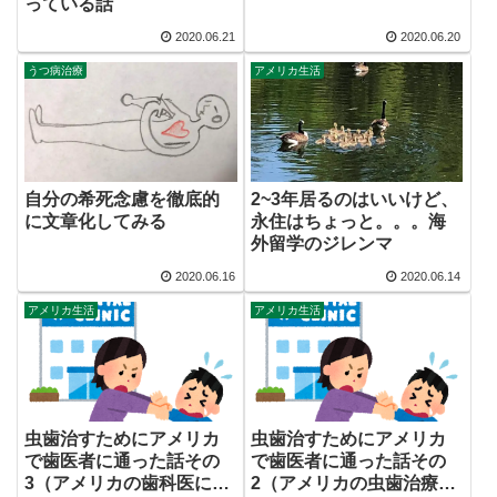
っている話
2020.06.21
2020.06.20
うつ病治療
アメリカ生活
自分の希死念慮を徹底的
2~3年居るのはいいけど、
に文章化してみる
永住はちょっと。。。海
外留学のジレンマ
2020.06.16
2020.06.14
アメリカ生活
アメリカ生活
虫歯治すためにアメリカ
虫歯治すためにアメリカ
で歯医者に通った話その
で歯医者に通った話その
3（アメリカの歯科医に教
2（アメリカの虫歯治療っ