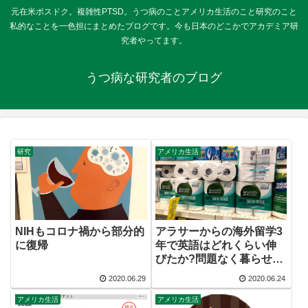
元在米ポスドク。複雑性PTSD。うつ病のことアメリカ生活のこと研究のこと
私的なことを一色担にまとめたブログです。今も日本のどこかでアカデミア研
究者やってます。
うつ病な研究者のブログ
研究
アメリカ生活
NIHもコロナ禍から部分的
アラサーからの海外留学3
に復帰
年で英語はどれくらい伸
びたか?問題なく暮らせる
と彩のある生活は違う。
2020.06.29
2020.06.24
アメリカ生活
アメリカ生活