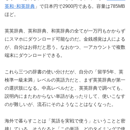
英和･和英辞典
」で日本円で2900円である。容量は785MB
ほど。
英英辞典、英和辞典、和英辞典の全てが一万円もかからず
にスマホにダウンロード可能なのだ。金銭感覚は人による
が、自分はお得だと思う。なおかつ、一アカウントで複数
端末にダウンロードできる。
これら三つの辞書の使い分けだが、自分の「留学5年、英
検準一級未満」レベルの英語力だと、まず英英辞典が第一
の選択肢になる。中高レベルだと、英英辞典で調べても、
説明内にまたわからない単語があったりして、使いこなす
のが難しいが、流石にそのようなことはなくなった。
海外で暮らすことは「英語を実戦で使う」ということと密
接している。そうなると「この単語、どのタイミングで使