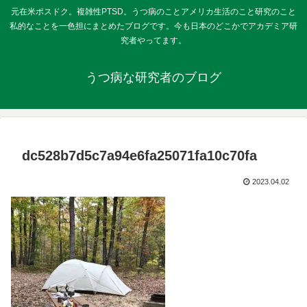
元在米ポスドク。複雑性PTSD。うつ病のことアメリカ生活のこと研究のこと
私的なことを一色担にまとめたブログです。今も日本のどこかでアカデミア研
究者やってます。
うつ病な研究者のブログ
dc528b7d5c7a94e6fa25071fa10c70fa
2023.04.02