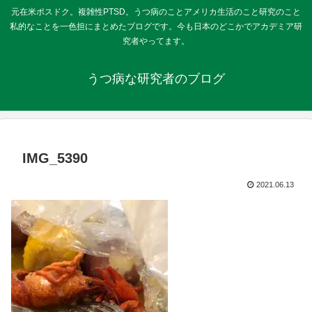
元在米ポスドク。複雑性PTSD。うつ病のことアメリカ生活のこと研究のこと
私的なことを一色担にまとめたブログです。今も日本のどこかでアカデミア研
究者やってます。
うつ病な研究者のブログ
IMG_5390
2021.06.13