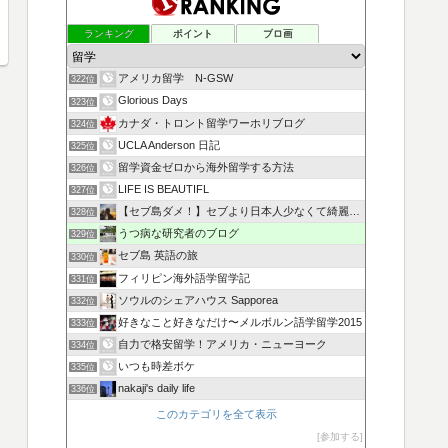
ランキング
ポイント
ブロ画
アメリカ留学 N-GSW
322位
Glorious Days
323位
カナダ・トロント留学ワーホリブログ
324位
UCLA Anderson 日記
325位
留学資金ゼロから海外留学する方法
326位
LIFE IS BEAUTIFL
327位
【セブ島ダメ！】セブより日本人少なくて綺麗なフィリピン学校
328位
うつ病な研究者のブログ
329位
セブ島 英語の旅
330位
フィリピン海外語学留学記
331位
ソウルのシェアハウス Sapporea
332位
好きなこと好きなだけ〜メルボルン語学留学2015
333位
自力で格安留学！アメリカ・ニューヨーク
334位
いつも時差ボケ
335位
nakaji's daily life
336位
このカテゴリを全て表示
参加する