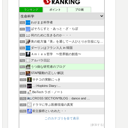
ランキング
ポイント
ブロ画
わがまま科学者
1位
ぱそろじすと・あっと・ざ・らぼ
2位
何のために生きるのか・・・
3位
美の処方箋『美』を通して一人ひとりが主役になる人生を叶える
4位
ダーリンはフランス人 in 韓国
5位
Ａｍｉｅｓ哲学 〜世界観の創造〜
6位
アルバラ日記
7位
うつ病な研究者のブログ
8位
STAP騒動の正しい解説
9位
サチコの実験にっき
10位
...::Hopkins Diary::...
11位
BioTech ラボ・ノート
12位
CROSS SECTION*BLOG：dance and …
13位
ドラマに学ぶ医療現場の真実
14位
前立腺癌といわれた・・
15位
このカテゴリを全て表示
参加する