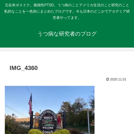
元在米ポスドク。複雑性PTSD。うつ病のことアメリカ生活のこと研究のこと
私的なことを一色担にまとめたブログです。今も日本のどこかでアカデミア研
究者やってます。
うつ病な研究者のブログ
IMG_4360
2020.11.01