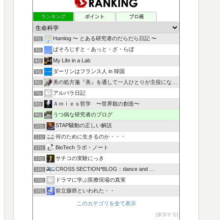
ランキング
ポイント
ブロ画
Hamlog 〜 とある研究者のだらだら日記 〜
2位
ぱそろじすと・あっと・ざ・らぼ
3位
My Life in a Lab
4位
ダーリンはフランス人 in 韓国
5位
美の処方箋『美』を通して一人ひとりが主役になる人生を叶える
6位
アルバラ日記
7位
Ａｍｉｅｓ哲学 〜世界観の創造〜
8位
うつ病な研究者のブログ
9位
STAP騒動の正しい解説
10位
何のために生きるのか・・・
11位
BioTech ラボ・ノート
12位
サチコの実験にっき
13位
CROSS SECTION*BLOG：dance and …
14位
ドラマに学ぶ医療現場の真実
15位
前立腺癌といわれた・・
16位
このカテゴリを全て表示
参加する