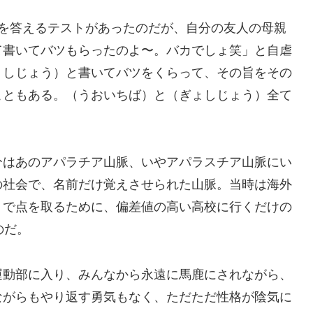
みを答えるテストがあったのだが、自分の友人の母親
て書いてバツもらったのよ〜。バカでしょ笑」と自虐
ょしじょう）と書いてバツをくらって、その旨をその
こともある。（うおいちば）と（ぎょしじょう）全て
分はあのアパラチア山脈、いやアパラスチア山脈にい
の社会で、名前だけ覚えさせられた山脈。当時は海外
トで点を取るために、偏差値の高い高校に行くだけの
のだ。
運動部に入り、みんなから永遠に馬鹿にされながら、
ながらもやり返す勇気もなく、ただただ性格が陰気に