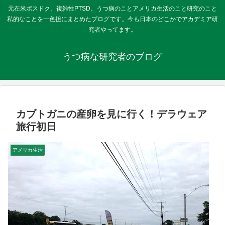
元在米ポスドク。複雑性PTSD。うつ病のことアメリカ生活のこと研究のこと
私的なことを一色担にまとめたブログです。今も日本のどこかでアカデミア研
究者やってます。
うつ病な研究者のブログ
カブトガニの産卵を見に行く！デラウェア
旅行初日
アメリカ生活