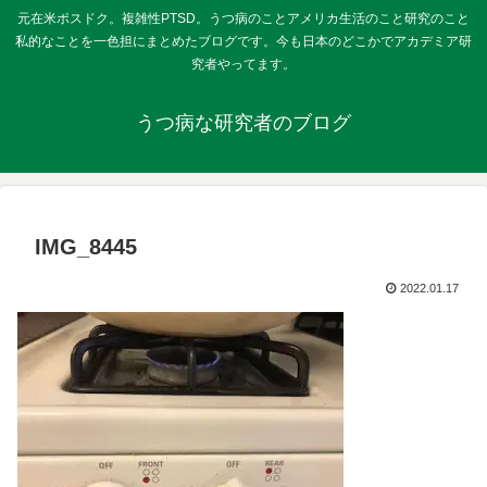
元在米ポスドク。複雑性PTSD。うつ病のことアメリカ生活のこと研究のこと
私的なことを一色担にまとめたブログです。今も日本のどこかでアカデミア研
究者やってます。
うつ病な研究者のブログ
IMG_8445
2022.01.17