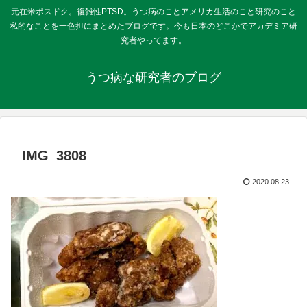
元在米ポスドク。複雑性PTSD。うつ病のことアメリカ生活のこと研究のこと
私的なことを一色担にまとめたブログです。今も日本のどこかでアカデミア研
究者やってます。
うつ病な研究者のブログ
IMG_3808
2020.08.23