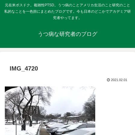
元在米ポスドク。複雑性PTSD。うつ病のことアメリカ生活のこと研究のこと
私的なことを一色担にまとめたブログです。今も日本のどこかでアカデミア研
究者やってます。
うつ病な研究者のブログ
IMG_4720
2021.02.01